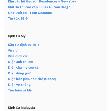
Khu căn hộ Hudson Residences – New York
Khu Đô thị cao cấp ESCAYA – San Diego
One Dalton – Four Seasons
Tin tức EB-5
Định Cư Mỹ
Đầu tư định cư EB-5
Visa L1
Visa định cư
Diện anh chị em
Diện cha mẹ con cái
Diện đồng giới
Diện hôn phu/hôn thê (fiance)
Diện vợ chồng
Tìm hiểu về Mỹ
Định Cư Malaysia