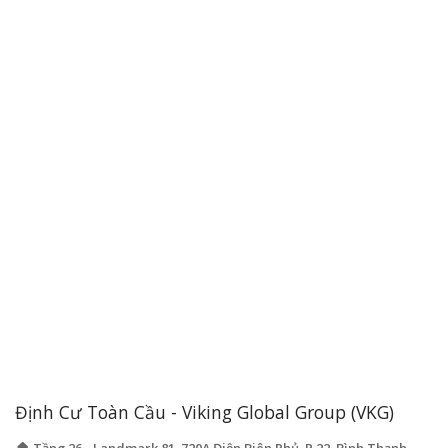
Định Cư Toàn Cầu - Viking Global Group (VKG)
🏠 Tầng 26 - Landmark 81, 720A Điện Biên Phủ, P.22, Bình Thạnh,