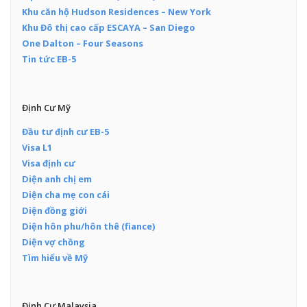
Khu căn hộ Hudson Residences – New York
Khu Đô thị cao cấp ESCAYA – San Diego
One Dalton – Four Seasons
Tin tức EB-5
Định Cư Mỹ
Đầu tư định cư EB-5
Visa L1
Visa định cư
Diện anh chị em
Diện cha mẹ con cái
Diện đồng giới
Diện hôn phu/hôn thê (fiance)
Diện vợ chồng
Tìm hiểu về Mỹ
Định Cư Malaysia